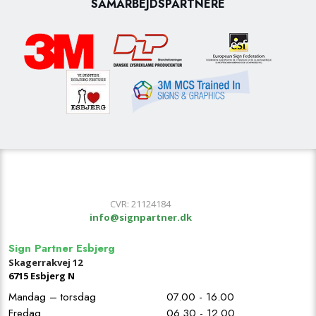
SAMARBEJDSPARTNERE
​CVR: 21124184
info@signpartner.dk
Sign Partner Esbjerg
Skagerrakvej 12
67​15 Esbjerg N
Mandag – torsdag
07.00 - 16.00
Fredag
06.30 - 12.00