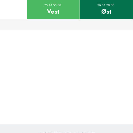
75 14 55 00
36 34 20 00
Vest
Øst