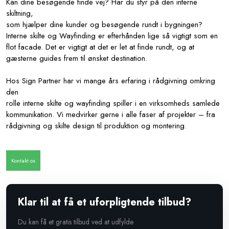
​​Kan dine besøgende finde vej? Har du styr på den interne
skiltning,
​som hjælper dine kunder og besøgende rundt i bygningen?
Interne skilte og Wayfinding er efterhånden lige så vigtigt som en
flot facade. Det er vigtigt at det er let at finde rundt, og at
gæsterne guides frem til ønsket destination.
Hos Sign Partner har vi mange års erfaring i rådgivning omkring
den
​rolle interne skilte og wayfinding spiller i en virksomheds samlede
kommunikation. Vi medvirker gerne i alle faser af projekter – fra
rådgivning og skilte design til produktion og montering.​
Kontakt os​
Klar til at få et uforpligtende tilbud?
Du kan få et gratis tilbud ved at udfylde