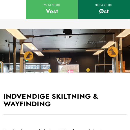
75 14 55 00
36 34 20 00
Vest
Øst
INDVENDIGE SKILTNING &
WAYFINDING​