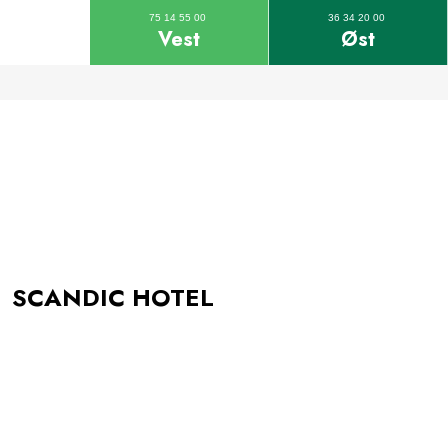
75 14 55 00
36 34 20 00
Vest
Øst
SCANDIC HOTEL​