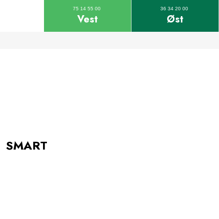
75 14 55 00
36 34 20 00
Vest
Øst
SMART