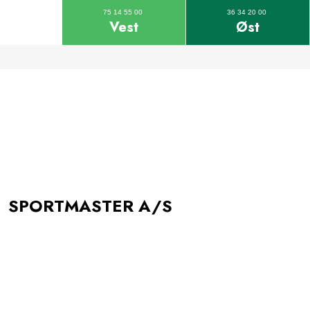
75 14 55 00
36 34 20 00
Vest
Øst
SPORTMASTER A/S